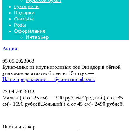
Мужской букет
Сухоцветы
Подарки
Свадьба
Розы
Оформление
Интерьер
Акции
Акция
05.05.2023
0
63
Букет-микс из крупноголовых роз Эквадор в лёгкой
упаковке на атласной ленте. 15 штук —
Наше предложение — букет гипсофилы:
27.04.2023
0
42
Малый ( d от 25 см) — 990 рублей,Средний ( d от 35
см)- 1690 рублей,Большой ( d от 45 см)- 2490 рублей.
Цветы и декор