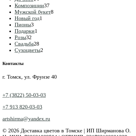
товаров
37
Композиции
37
товаров
8
Мужской букет
8
1
товаров
Новый год
1
3
товар
Пионы
3
товара
1
Подарки
1
32
товар
Розы
32
товара
28
Свадьба
28
товаров
2
Сухоцветы
2
товара
Контакты
г. Томск, ул. Фрунзе 40
+7 (3822) 50-03-03
+7 913 820-03-03
artshirma@yandex.ru
© 2026 Доставка цветов в Томске | ИП Ширманова О.