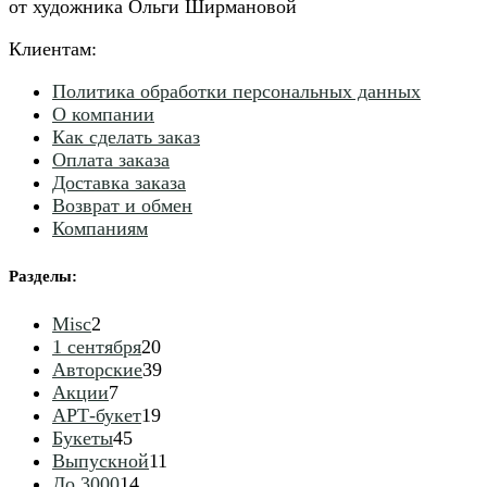
от художника Ольги Ширмановой
Клиентам:
Политика обработки персональных данных
О компании
Как сделать заказ
Оплата заказа
Доставка заказа
Возврат и обмен
Компаниям
Разделы
:
2
Misc
2
товара
20
1 сентября
20
товаров
39
Авторские
39
7
товаров
Акции
7
товаров
19
АРТ-букет
19
45
товаров
Букеты
45
товаров
11
Выпускной
11
14
товаров
До 3000
14