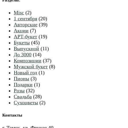
Разделы
:
2
Misc
2
товара
20
1 сентября
20
товаров
39
Авторские
39
7
товаров
Акции
7
товаров
19
АРТ-букет
19
45
товаров
Букеты
45
товаров
11
Выпускной
11
14
товаров
До 3000
14
товаров
37
Композиции
37
товаров
8
Мужской букет
8
1
товаров
Новый год
1
3
товар
Пионы
3
товара
1
Подарки
1
32
товар
Розы
32
товара
28
Свадьба
28
товаров
2
Сухоцветы
2
товара
Контакты
г. Томск, ул. Фрунзе 40