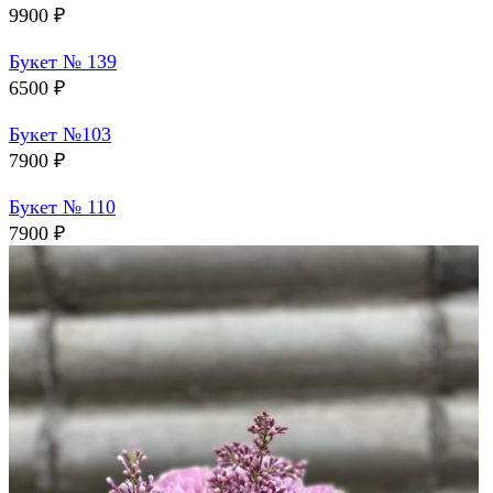
9900
₽
Букет № 139
6500
₽
Букет №103
7900
₽
Букет № 110
7900
₽