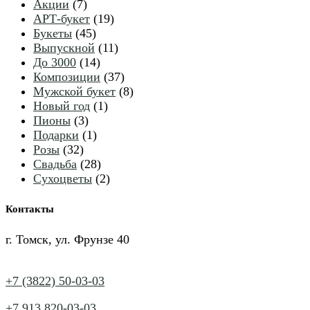
7
товаров
Акции
7
товаров
19
АРТ-букет
19
45
товаров
Букеты
45
товаров
11
Выпускной
11
14
товаров
До 3000
14
товаров
37
Композиции
37
товаров
8
Мужской букет
8
1
товаров
Новый год
1
3
товар
Пионы
3
товара
1
Подарки
1
32
товар
Розы
32
товара
28
Свадьба
28
товаров
2
Сухоцветы
2
товара
Контакты
г. Томск, ул. Фрунзе 40
+7 (3822) 50-03-03
+7 913 820-03-03