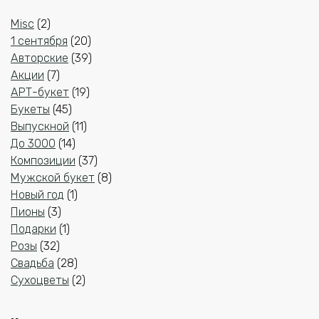
2
Misc
2
товара
20
1 сентября
20
товаров
39
Авторские
39
7
товаров
Акции
7
товаров
19
АРТ-букет
19
45
товаров
Букеты
45
товаров
11
Выпускной
11
14
товаров
До 3000
14
товаров
37
Композиции
37
товаров
8
Мужской букет
8
1
товаров
Новый год
1
3
товар
Пионы
3
товара
1
Подарки
1
32
товар
Розы
32
товара
28
Свадьба
28
товаров
2
Сухоцветы
2
товара