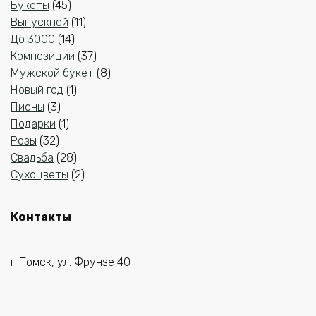
45
товаров
Букеты
45
товаров
11
Выпускной
11
14
товаров
До 3000
14
товаров
37
Композиции
37
товаров
8
Мужской букет
8
1
товаров
Новый год
1
3
товар
Пионы
3
товара
1
Подарки
1
32
товар
Розы
32
товара
28
Свадьба
28
товаров
2
Сухоцветы
2
товара
Контакты
г. Томск, ул. Фрунзе 40