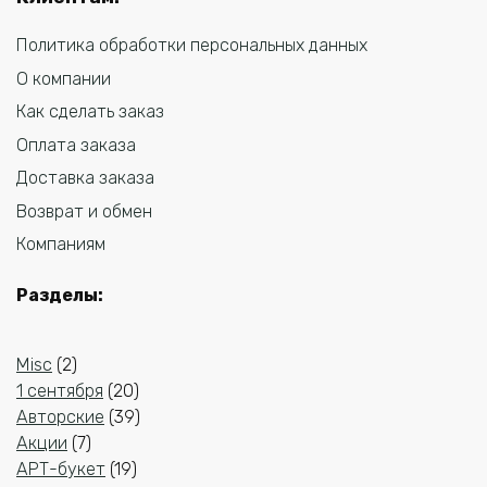
Политика обработки персональных данных
О компании
Как сделать заказ
Оплата заказа
Доставка заказа
Возврат и обмен
Компаниям
Разделы
:
2
Misc
2
товара
20
1 сентября
20
товаров
39
Авторские
39
7
товаров
Акции
7
товаров
19
АРТ-букет
19