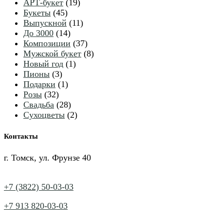
товаров
19
АРТ-букет
19
45
товаров
Букеты
45
товаров
11
Выпускной
11
14
товаров
До 3000
14
товаров
37
Композиции
37
товаров
8
Мужской букет
8
1
товаров
Новый год
1
3
товар
Пионы
3
товара
1
Подарки
1
32
товар
Розы
32
товара
28
Свадьба
28
товаров
2
Сухоцветы
2
товара
Контакты
г. Томск, ул. Фрунзе 40
+7 (3822) 50-03-03
+7 913 820-03-03