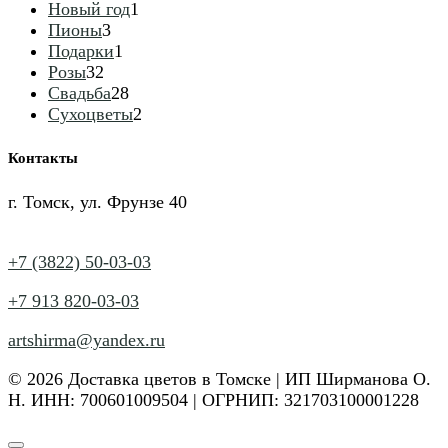
1
товаров
Новый год
1
3
товар
Пионы
3
товара
1
Подарки
1
32
товар
Розы
32
товара
28
Свадьба
28
товаров
2
Сухоцветы
2
товара
Контакты
г. Томск, ул. Фрунзе 40
+7 (3822) 50-03-03
+7 913 820-03-03
artshirma@yandex.ru
© 2026 Доставка цветов в Томске | ИП Ширманова О.
Н. ИНН: 700601009504 | ОГРНИП: 321703100001228