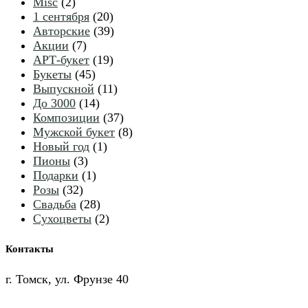
2
Misc
2
товара
20
1 сентября
20
товаров
39
Авторские
39
7
товаров
Акции
7
товаров
19
АРТ-букет
19
45
товаров
Букеты
45
товаров
11
Выпускной
11
14
товаров
До 3000
14
товаров
37
Композиции
37
товаров
8
Мужской букет
8
1
товаров
Новый год
1
3
товар
Пионы
3
товара
1
Подарки
1
32
товар
Розы
32
товара
28
Свадьба
28
товаров
2
Сухоцветы
2
товара
Контакты
г. Томск, ул. Фрунзе 40