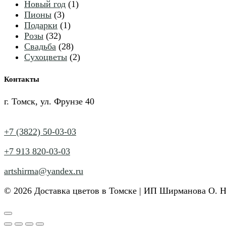
1
товаров
Новый год
1
3
товар
Пионы
3
товара
1
Подарки
1
32
товар
Розы
32
товара
28
Свадьба
28
товаров
2
Сухоцветы
2
товара
Контакты
г. Томск, ул. Фрунзе 40
+7 (3822) 50-03-03
+7 913 820-03-03
artshirma@yandex.ru
© 2026 Доставка цветов в Томске | ИП Ширманова О. 