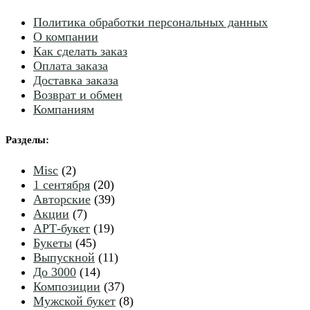
Политика обработки персональных данных
О компании
Как сделать заказ
Оплата заказа
Доставка заказа
Возврат и обмен
Компаниям
Разделы
:
2
Misc
2
товара
20
1 сентября
20
товаров
39
Авторские
39
7
товаров
Акции
7
товаров
19
АРТ-букет
19
45
товаров
Букеты
45
товаров
11
Выпускной
11
14
товаров
До 3000
14
товаров
37
Композиции
37
товаров
8
Мужской букет
8