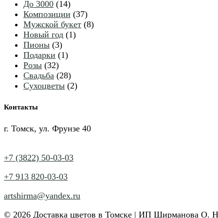
14
товаров
До 3000
14
товаров
37
Композиции
37
товаров
8
Мужской букет
8
1
товаров
Новый год
1
3
товар
Пионы
3
товара
1
Подарки
1
32
товар
Розы
32
товара
28
Свадьба
28
товаров
2
Сухоцветы
2
товара
Контакты
г. Томск, ул. Фрунзе 40
+7 (3822) 50-03-03
+7 913 820-03-03
artshirma@yandex.ru
© 2026 Доставка цветов в Томске | ИП Ширманова О. 