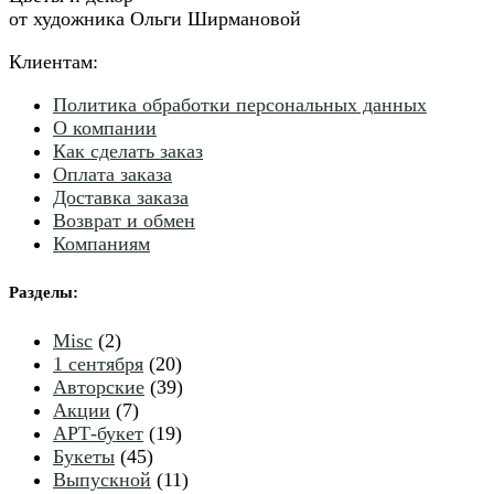
от художника Ольги Ширмановой
Клиентам:
Политика обработки персональных данных
О компании
Как сделать заказ
Оплата заказа
Доставка заказа
Возврат и обмен
Компаниям
Разделы
:
2
Misc
2
товара
20
1 сентября
20
товаров
39
Авторские
39
7
товаров
Акции
7
товаров
19
АРТ-букет
19
45
товаров
Букеты
45
товаров
11
Выпускной
11