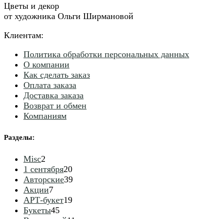
Цветы и декор
от художника Ольги Ширмановой
Клиентам:
Политика обработки персональных данных
О компании
Как сделать заказ
Оплата заказа
Доставка заказа
Возврат и обмен
Компаниям
Разделы
:
2
Misc
2
товара
20
1 сентября
20
товаров
39
Авторские
39
7
товаров
Акции
7
товаров
19
АРТ-букет
19
45
товаров
Букеты
45