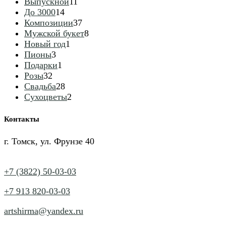
товаров
11
Выпускной
11
14
товаров
До 3000
14
товаров
37
Композиции
37
товаров
8
Мужской букет
8
1
товаров
Новый год
1
3
товар
Пионы
3
товара
1
Подарки
1
32
товар
Розы
32
товара
28
Свадьба
28
товаров
2
Сухоцветы
2
товара
Контакты
г. Томск, ул. Фрунзе 40
+7 (3822) 50-03-03
+7 913 820-03-03
artshirma@yandex.ru