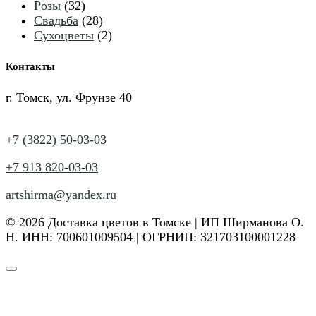
32
товар
Розы
32
товара
28
Свадьба
28
товаров
2
Сухоцветы
2
товара
Контакты
г. Томск, ул. Фрунзе 40
+7 (3822) 50-03-03
+7 913 820-03-03
artshirma@yandex.ru
© 2026 Доставка цветов в Томске | ИП Ширманова О.
Н. ИНН: 700601009504 | ОГРНИП: 321703100001228