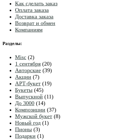
Как сделать заказ
Оплата заказа
Доставка заказа
Возврат и обмен
Компаниям
Разделы
:
2
Misc
2
товара
20
1 сентября
20
товаров
39
Авторские
39
7
товаров
Акции
7
товаров
19
АРТ-букет
19
45
товаров
Букеты
45
товаров
11
Выпускной
11
14
товаров
До 3000
14
товаров
37
Композиции
37
товаров
8
Мужской букет
8
1
товаров
Новый год
1
3
товар
Пионы
3
товара
1
Подарки
1