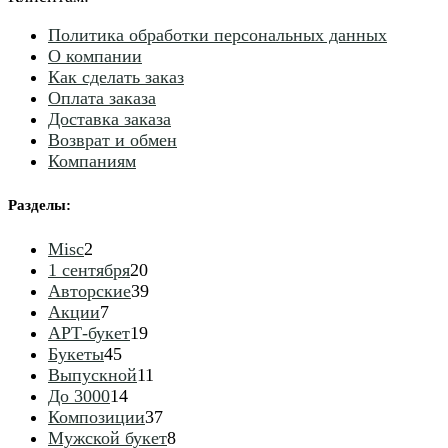
Политика обработки персональных данных
О компании
Как сделать заказ
Оплата заказа
Доставка заказа
Возврат и обмен
Компаниям
Разделы
:
2
Misc
2
товара
20
1 сентября
20
товаров
39
Авторские
39
7
товаров
Акции
7
товаров
19
АРТ-букет
19
45
товаров
Букеты
45
товаров
11
Выпускной
11
14
товаров
До 3000
14
товаров
37
Композиции
37
товаров
8
Мужской букет
8