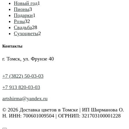
1
товаров
Новый год
1
3
товар
Пионы
3
товара
1
Подарки
1
32
товар
Розы
32
товара
28
Свадьба
28
товаров
2
Сухоцветы
2
товара
Контакты
г. Томск, ул. Фрунзе 40
+7 (3822) 50-03-03
+7 913 820-03-03
artshirma@yandex.ru
© 2026 Доставка цветов в Томске | ИП Ширманова О.
Н. ИНН: 700601009504 | ОГРНИП: 321703100001228