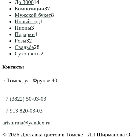
14
товаров
До 3000
14
товаров
37
Композиции
37
товаров
8
Мужской букет
8
1
товаров
Новый год
1
3
товар
Пионы
3
товара
1
Подарки
1
32
товар
Розы
32
товара
28
Свадьба
28
товаров
2
Сухоцветы
2
товара
Контакты
г. Томск, ул. Фрунзе 40
+7 (3822) 50-03-03
+7 913 820-03-03
artshirma@yandex.ru
© 2026 Доставка цветов в Томске | ИП Ширманова О.