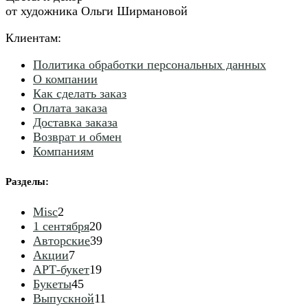
от художника Ольги Ширмановой
Клиентам:
Политика обработки персональных данных
О компании
Как сделать заказ
Оплата заказа
Доставка заказа
Возврат и обмен
Компаниям
Разделы
:
2
Misc
2
товара
20
1 сентября
20
товаров
39
Авторские
39
7
товаров
Акции
7
товаров
19
АРТ-букет
19
45
товаров
Букеты
45
товаров
11
Выпускной
11